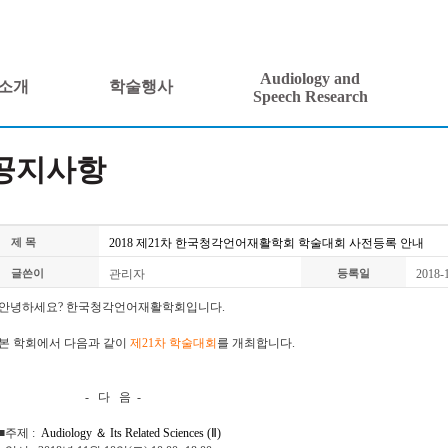
Audiology and
소개
학술행사
Speech Research
공지사항
2018 제21차 한국청각언어재활학회 학술대회 사전등록 안내
제 목
관리자
2018-
글쓴이
등록일
안녕하세요? 한국청각언어재활학회입니다.
본 학회에서 다음과 같이
제21차 학술대회
를 개최합니다.
- 다 음 -
■주제
:
Audiology
＆
Its Related Sciences (
Ⅱ
)