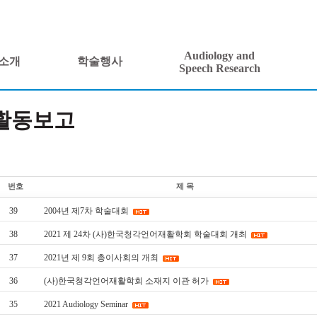
Audiology and
소개
학술행사
Speech Research
활동보고
번호
제 목
39
2004년 제7차 학술대회
38
2021 제 24차 (사)한국청각언어재활학회 학술대회 개최
37
2021년 제 9회 총이사회의 개최
36
(사)한국청각언어재활학회 소재지 이관 허가
35
2021 Audiology Seminar